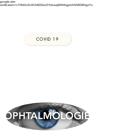
google-site-
verification=cYRdGo5n6CbBD0so5YvloaajNHHAgptUVkNf0WUgzYs
perreux@ophta-center.com
01.48.66.25.27
COVID 19
Centre D'ophtalmologie de
Nogent - Le Perreux - Bry sur
Marne