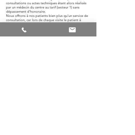
consultations ou actes techniques étant alors réalisés
par un médecin du centre au tarif (secteur 1) sans
dépassement d’honoraire.
Nous offrons à nos patients bien plus qu'un service de
consultation, car lors de chaque visite le patient à
rendez-vous avec l'orthoptiste et l'ophtalmologue, de
plus en cas de besoin urgent nous pouvons recevoir
dans un délai d'une heure.
Dans notre établissement de secteur 1, le patient ne
débourse pas un €uro tout est directement pris en
charge
par la sécurité sociale.
Adresse et contact
246 Avenue Pierre Brossolette
94170 Le Perreux sur Marne
Accès
Transports en commun :
RER E - Station Nogent - Le Perreux
Bus 114 - 210
Établissement accessible aux personnes à mobilité
réduite.
Pour des raisons de sécurité, le Centre est équipé de
télésurveillance.
Pour des raisons sanitaires, nos amis les animaux ne
peuvent pas être acceptés dans le centre.
Liens utiles